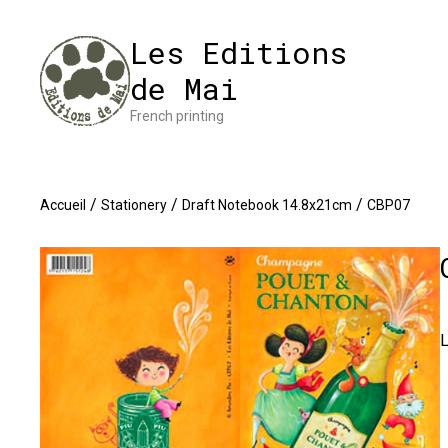
Cookies management panel
Impres
Les Editions
de Mai
French printing
/
/
/
Accueil
Stationery
Draft Notebook 14.8x21cm
CBP07
L