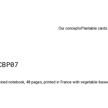
sion en France 🇫🇷 Livraison offerte à partir de 25 € d'achats
D
Our concepts
Plantable cards
CBP07
ined notebook, 48 pages, printed in France with vegetable-base