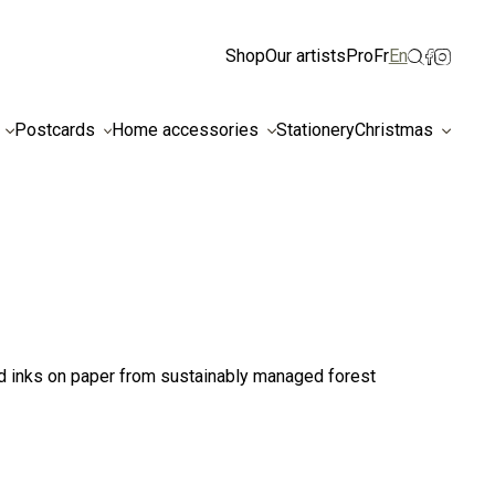
ismiss
Shop
Our artists
Pro
Fr
En
Postcards
Home accessories
Stationery
Christmas
d inks on paper from sustainably managed forest