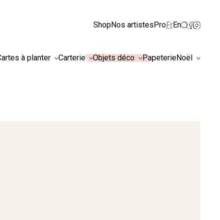
Ignorer
Shop
Nos artistes
Pro
Fr
En
artes à planter
Carterie
Objets déco
Papeterie
Noël