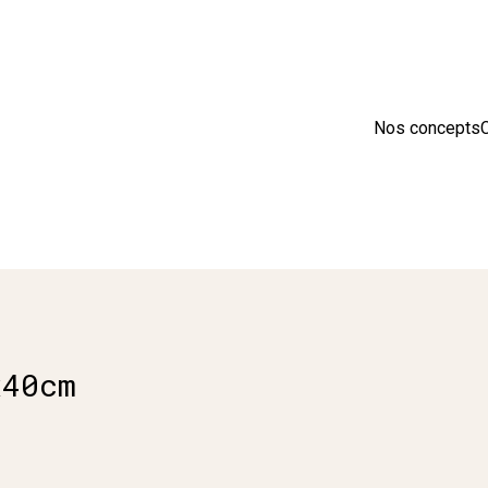
sion en France 🇫🇷 Livraison offerte à partir de 25 € d'achats
Nos concepts
C
x40cm