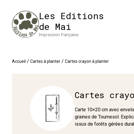
Panneau de gestion des cookies
Impres
Les Editions
de Mai
Impression française
/
/
Accueil
Cartes à planter
Cartes crayon à planter
Cartes cray
Carte 10×20 cm avec envelop
graines de Tournesol. Explic
issus de forêts gérées dur