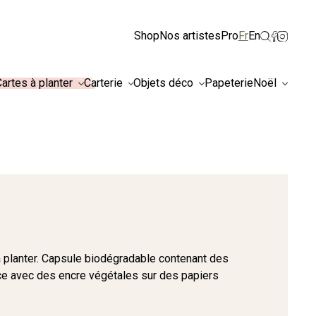
Ignorer
Shop
Nos artistes
Pro
Fr
En
artes à planter
Carterie
Objets déco
Papeterie
Noël
 planter. Capsule biodégradable contenant des
ance avec des encre végétales sur des papiers