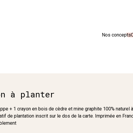
sion en France 🇫🇷 Livraison offerte à partir de 25 € d'achats
Nos concepts
C
on à planter
pe + 1 crayon en bois de cèdre et mine graphite 100% naturel à
atif de plantation inscrit sur le dos de la carte. Imprimée en Fr
ablement