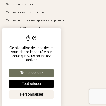
Cartes à planter
Cartes crayon à planter
Cartes et graines gravées à planter
Bougies 100% naturelles
Magnets ronds 5,6cm
Papeterie
Ce site utilise des cookies et
vous donne le contrôle sur
Affiches 30x40cm
ceux que vous souhaitez
activer
Boutique en ligne
Espace pro
Tout accepter
Conditions générales de vente
Tout refuser
Mentions légales
Mon compte
Personnaliser