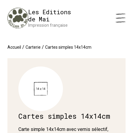
Panneau de gestion des cookies
Impression en France 🇫🇷 Livraison offerte à partir de 25 €
Les Editions
d'achats
Ignorer
de Mai
Impression française
/
/
Accueil
Carterie
Cartes simples 14x14cm
Cartes simples 14x14cm
Carte simple 14x14cm avec vernis sélectif,