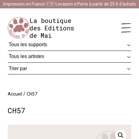
Panneau de gestion des cookies
Impression en France 🇫🇷 Livraison offerte à partir de 25 € d'achats
Impression en France 🇫🇷 Livraison offerte à partir de 25 €
d'achats
Ignorer
La boutique
des Editions
de Mai
/
Accueil
CH57
CH57