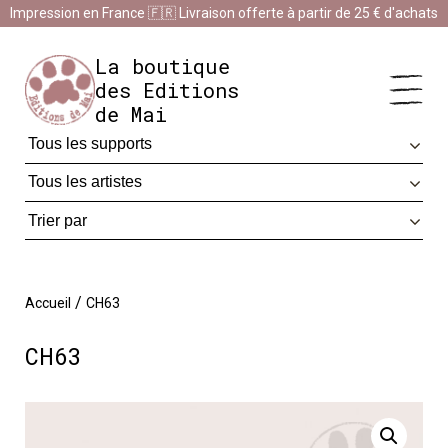
Panneau de gestion des cookies
Impression en France 🇫🇷 Livraison offerte à partir de 25 € d'achats
Impression en France 🇫🇷 Livraison offerte à partir de 25 €
d'achats
Ignorer
La boutique
des Editions
de Mai
/
Accueil
CH63
CH63