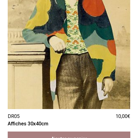
DR05
10,00
€
Affiches 30x40cm