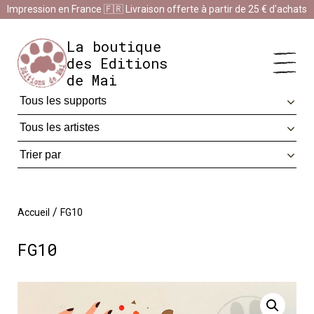
Panneau de gestion des cookies
Impression en France 🇫🇷 Livraison offerte à partir de 25 € d'achats
Impression en France 🇫🇷 Livraison offerte à partir de 25 €
d'achats
Ignorer
La boutique
des Editions
de Mai
/
Accueil
FG10
FG10