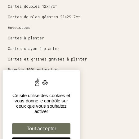
Cartes doubles 12x17cm
Cartes doubles géantes 21×29,7cm
Enveloppes
Cartes à planter
Cartes crayon à planter
Cartes et graines gravées à planter
Bougies 100% naturelles
Magnets ronds 5,6cm
Papeterie
Ce site utilise des cookies et
vous donne le contrôle sur
Affiches 30x40cm
ceux que vous souhaitez
activer
Boutique en ligne
Espace pro
Tout accepter
Conditions générales de vente