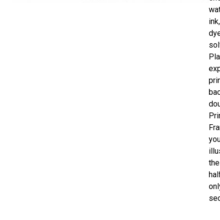
wa
ink
dye
sol
Pla
exp
pri
bac
dou
Pri
Fra
you
ill
the
hal
onl
sec