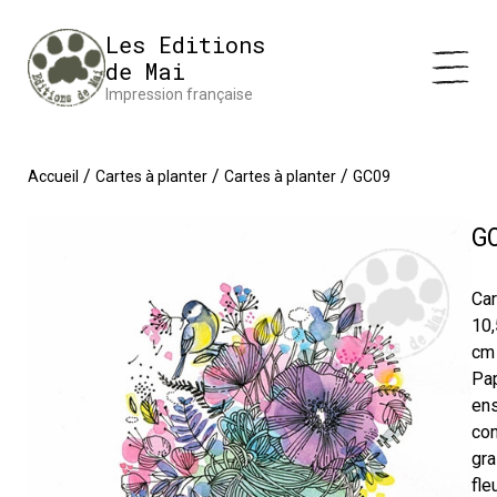
Panneau de gestion des cookies
Impression en France 🇫🇷 Livraison offerte à partir de 25 €
Les Editions
d'achats
Ignorer
de Mai
Impression française
/
/
/
Accueil
Cartes à planter
Cartes à planter
GC09
G
Car
10,
cm 
Pap
en
con
gra
fle