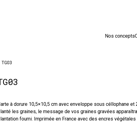
sion en France 🇫🇷 Livraison offerte à partir de 25 € d'achats
Nos concepts
C
/
TG03
TG03
arte à dorure 10,5×10,5 cm avec enveloppe sous céllophane et 2
lanté les graines, le message de vos graines gravées apparaîtra s
lantation fourni. Imprimée en France avec des encres végétales