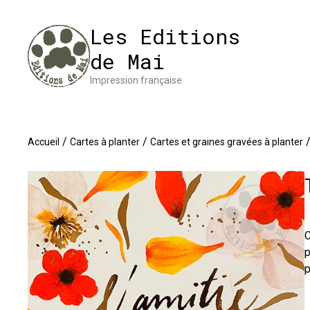
Panneau de gestion des cookies
Impres
Les Editions
de Mai
Impression française
/
/
Accueil
Cartes à planter
Cartes et graines gravées à planter
C
p
p