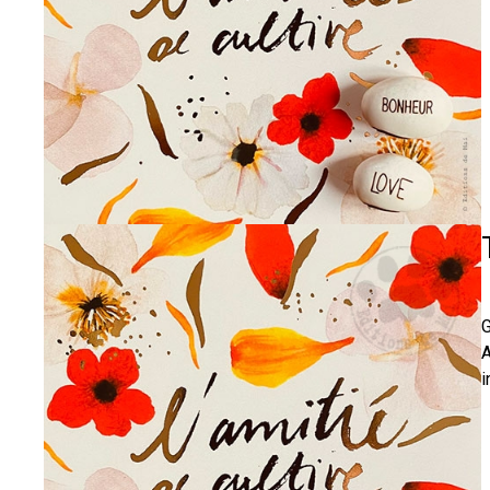
G
A
i