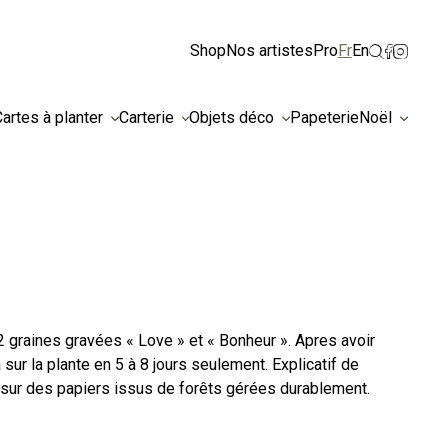
Ignorer
Shop
Nos artistes
Pro
Fr
En
artes à planter
Carterie
Objets déco
Papeterie
Noël
 graines gravées « Love » et « Bonheur ». Apres avoir
ur la plante en 5 à 8 jours seulement. Explicatif de
 sur des papiers issus de forêts gérées durablement.